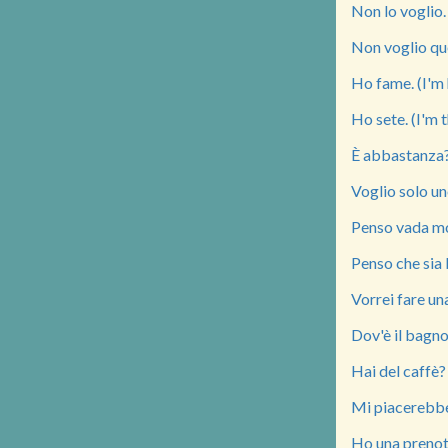
Non lo voglio. 
Non voglio quel
Ho fame. (I'm 
Ho sete. (I'm t
È abbastanza?
Voglio solo un
Penso vada mol
Penso che sia b
Vorrei fare un
Dov'è il bagn
Hai del caffè?
Mi piacerebbe 
Ho una prenota