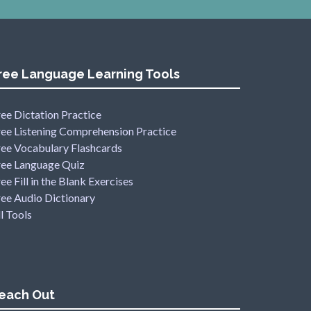
ree Language Learning Tools
ee Dictation Practice
ree Listening Comprehension Practice
ree Vocabulary Flashcards
ree Language Quiz
ee Fill in the Blank Exercises
ree Audio Dictionary
l Tools
each Out