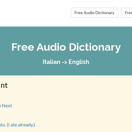
Free Audio Dictionary
Fre
Free Audio Dictionary
Italian -> English
ant
s
5
Next
o. (I ate already.)