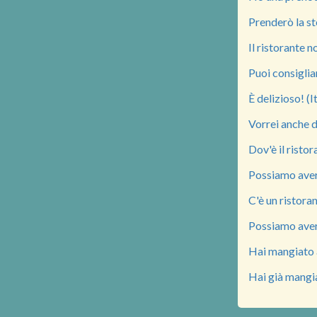
Prenderò la ste
Il ristorante 
Puoi consigli
È delizioso! (I
Vorrei anche de
Dov'è il risto
Possiamo aver
C'è un ristoran
Possiamo aver
Hai mangiato a
Hai già mangi