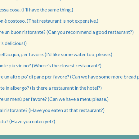
ssa cosa. (I'll have the same thing.)
non è costoso. (That restaurant is not expensive.)
are un buon ristorante? (Can you recommend a good restaurant?)
t's delicious!)
ll'acqua, per favore. (I'd like some water too, please.)
rante più vicino? (Where's the closest restaurant?)
e un altro po' di pane per favore? (Can we have some more bread 
te in albergo? (Is there a restaurant in the hotel?)
e un menù per favore? (Can we have a menu please.)
l ristorante? (Have you eaten at that restaurant?)
ato? (Have you eaten yet?)