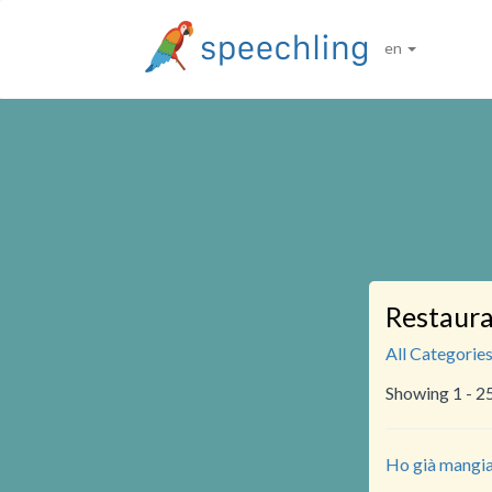
en
Restaur
All Categorie
Showing 1 - 2
Ho già mangiat