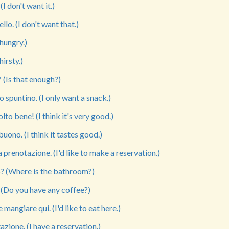
(I don't want it.)
lo. (I don't want that.)
hungry.)
hirsty.)
 (Is that enough?)
o spuntino. (I only want a snack.)
to bene! (I think it's very good.)
uono. (I think it tastes good.)
a prenotazione. (I'd like to make a reservation.)
o? (Where is the bathroom?)
 (Do you have any coffee?)
mangiare qui. (I'd like to eat here.)
zione. (I have a reservation.)