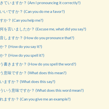
すか？ (Am I pronouncing it correctly?)
すか？ (Can you do me a favor?)
 (Can you help me?)
いましたか？ (Excuse me, what did you say?)
すか？ (How do you pronounce that?)
How do you say it?)
How do you spell it?)
ますか？ (How do you spell the word?)
ですか？ (What does this mean?)
か？ (What does this say?)
意味ですか？ (What does this word mean?)
？ (Can you give me an example?)