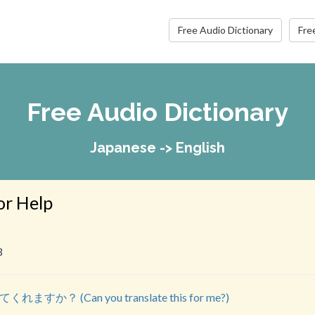
Free Audio Dictionary
Fre
Free Audio Dictionary
Japanese -> English
or Help
s
3
すか？ (Can you translate this for me?)