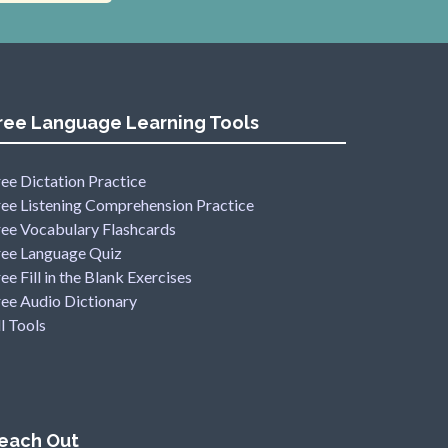
ree Language Learning Tools
ee Dictation Practice
ree Listening Comprehension Practice
ree Vocabulary Flashcards
ree Language Quiz
ee Fill in the Blank Exercises
ree Audio Dictionary
l Tools
each Out