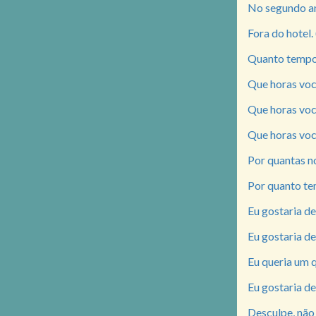
No segundo and
Fora do hotel.
Quanto tempo 
Que horas voc
Que horas voce
Que horas voc
Por quantas n
Por quanto tem
Eu gostaria de
Eu gostaria de
Eu queria um qu
Eu gostaria de
Desculpe, não 