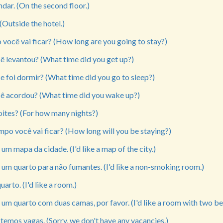
ar. (On the second floor.)
 (Outside the hotel.)
você vai ficar? (How long are you going to stay?)
ê levantou? (What time did you get up?)
 foi dormir? (What time did you go to sleep?)
ê acordou? (What time did you wake up?)
oites? (For how many nights?)
po você vai ficar? (How long will you be staying?)
 um mapa da cidade. (I'd like a map of the city.)
 um quarto para não fumantes. (I'd like a non-smoking room.)
arto. (I'd like a room.)
 um quarto com duas camas, por favor. (I'd like a room with two be
temos vagas. (Sorry, we don't have any vacancies.)