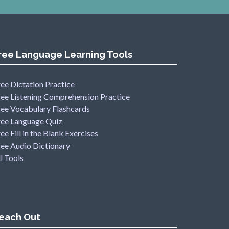
ree Language Learning Tools
ee Dictation Practice
ree Listening Comprehension Practice
ree Vocabulary Flashcards
ree Language Quiz
ee Fill in the Blank Exercises
ree Audio Dictionary
l Tools
each Out