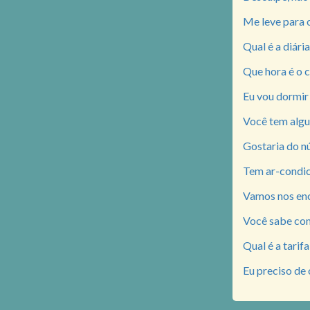
Me leve para o
Qual é a diári
Que hora é o 
Eu vou dormir 
Você tem algu
Gostaria do nú
Tem ar-condici
Vamos nos enco
Você sabe com
Qual é a tarif
Eu preciso de 