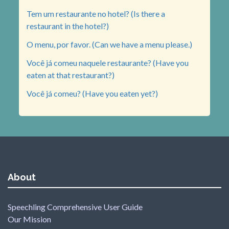
Tem um restaurante no hotel? (Is there a
restaurant in the hotel?)
O menu, por favor. (Can we have a menu please.)
Você já comeu naquele restaurante? (Have you
eaten at that restaurant?)
Você já comeu? (Have you eaten yet?)
About
Speechling Comprehensive User Guide
Our Mission