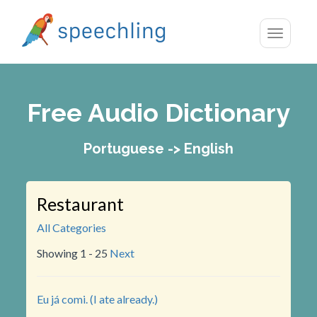
Toggle
navigatio
Free Audio Dictionary
Portuguese -> English
Restaurant
All Categories
Showing 1 - 25
Next
Eu já comi. (I ate already.)