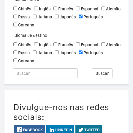
Chinês
Inglês
Francês
Espanhol
Alemão
Russo
Italiano
Japonês
Português
Coreano
Idioma de destino
Chinês
Inglês
Francês
Espanhol
Alemão
Russo
Italiano
Japonês
Português
Coreano
Buscar
Divulgue-nos nas redes
sociais:
FACEBOOK
LINKEDIN
TWITTER