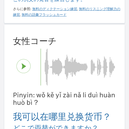
さらに参照:
無料のディクテーション練習
,
無料のリスニング理解力の
練習
,
無料の語彙フラッシュカード
女性コーチ
Pinyin: wǒ kě yǐ zài nǎ li duì huàn
huò bì？
我可以在哪里兑换货币？
どこで両替ができますか？