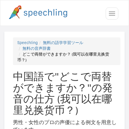
Toggle
navigati
Speechling
無料の語学学習ツール
無料の音声辞書
どこで両替ができますか？ (我可以在哪里兑换货
币？)
中国語で"どこで両替
ができますか？"の発
音の仕方 (我可以在哪
里兑换货币？)
男性・女性のプロの声優による例文を用意し