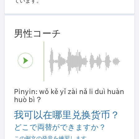
ています。
男性コーチ
Pinyin: wǒ kě yǐ zài nǎ li duì huàn
huò bì？
我可以在哪里兑换货币？
どこで両替ができますか？
この例文の発音を練習します。