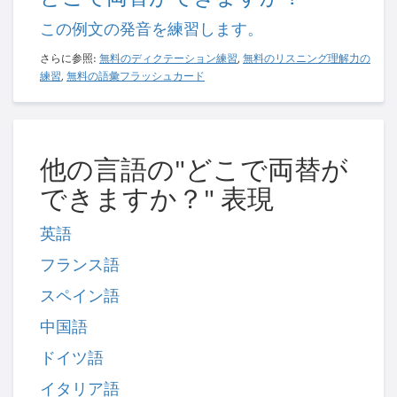
この例文の発音を練習します。
さらに参照:
無料のディクテーション練習
,
無料のリスニング理解力の
練習
,
無料の語彙フラッシュカード
他の言語の"どこで両替が
できますか？" 表現
英語
フランス語
スペイン語
中国語
ドイツ語
イタリア語