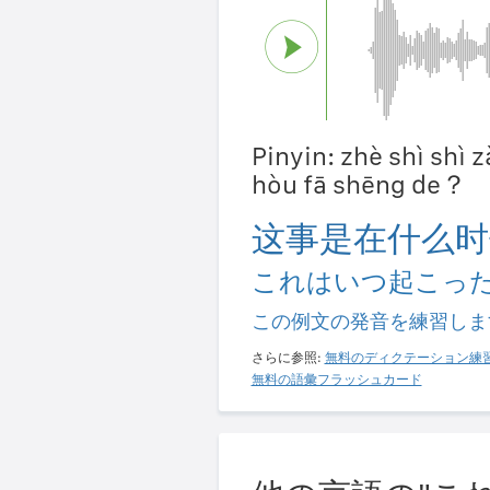
Pinyin: zhè shì shì 
hòu fā shēng de？
这事是在什么时
これはいつ起こっ
この例文の発音を練習しま
さらに参照:
無料のディクテーション練
無料の語彙フラッシュカード