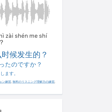
hì zài shén me shí
e？
么时候发生的？
ったのですか？
習します。
ョン練習
,
無料のリスニング理解力の練習
,