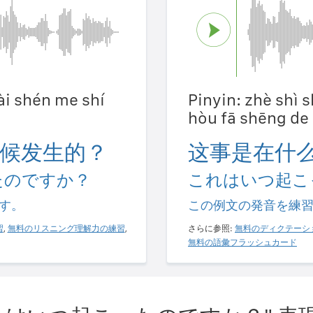
zài shén me shí
Pinyin: zhè shì s
hòu fā shēng d
候发生的？
这事是在什
たのですか？
これはいつ起こ
す。
この例文の発音を練
習
,
無料のリスニング理解力の練習
,
さらに参照:
無料のディクテーシ
無料の語彙フラッシュカード