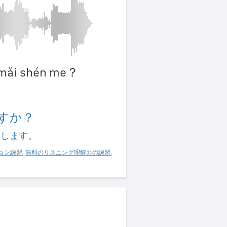
g mǎi shén me？
？
すか？
習します。
ョン練習
,
無料のリスニング理解力の練習
,