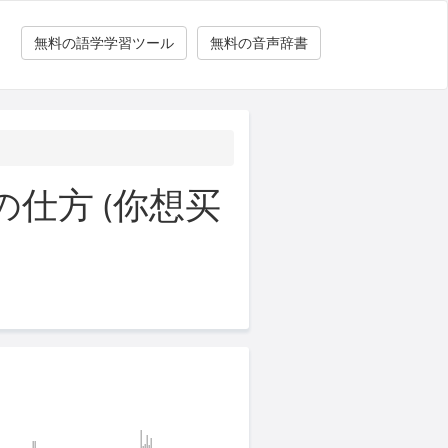
無料の語学学習ツール
無料の音声辞書
仕方 (你想买