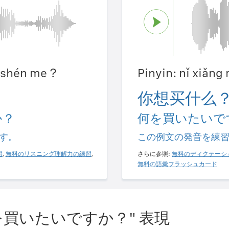
ǎi shén me？
Pinyin: nǐ xiǎn
你想买什么
か？
何を買いたいで
す。
この例文の発音を練
習
,
無料のリスニング理解力の練習
,
さらに参照:
無料のディクテーシ
無料の語彙フラッシュカード
を買いたいですか？" 表現