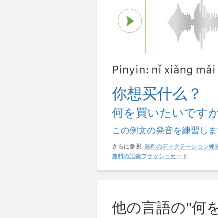
Pinyin: nǐ xiǎng m
你想买什么？
何を買いたいです
この例文の発音を練習しま
さらに参照:
無料のディクテーション練
無料の語彙フラッシュカード
他の言語の"何