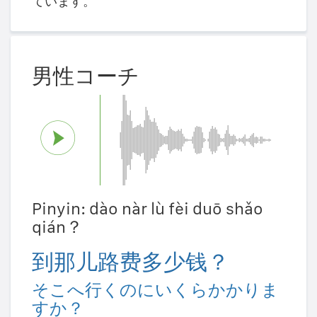
ています。
男性コーチ
Pinyin: dào nàr lù fèi duō shǎo
qián？
到那儿路费多少钱？
そこへ行くのにいくらかかりま
すか？