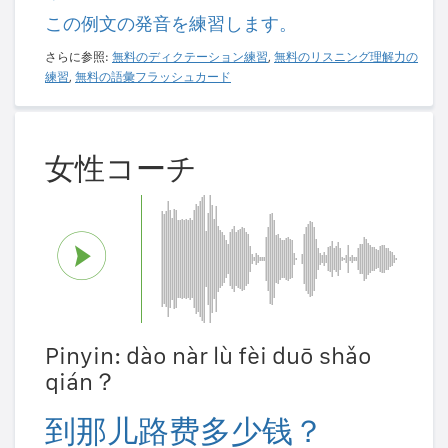
この例文の発音を練習します。
さらに参照:
無料のディクテーション練習
,
無料のリスニング理解力の
練習
,
無料の語彙フラッシュカード
女性コーチ
Pinyin: dào nàr lù fèi duō shǎo
qián？
到那儿路费多少钱？