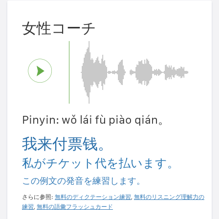
女性コーチ
Pinyin: wǒ lái fù piào qián。
我来付票钱。
私がチケット代を払います。
この例文の発音を練習します。
さらに参照:
無料のディクテーション練習
,
無料のリスニング理解力の
練習
,
無料の語彙フラッシュカード