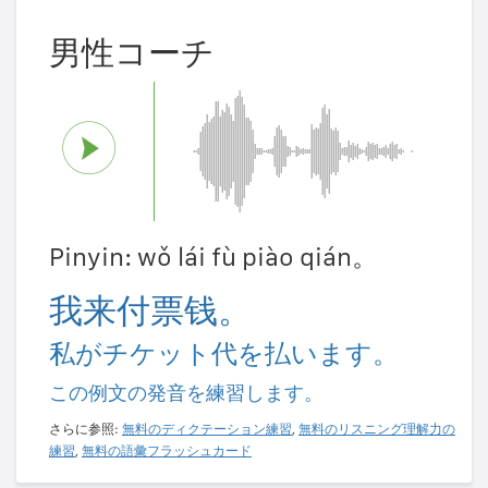
男性コーチ
Pinyin: wǒ lái fù piào qián。
我来付票钱。
私がチケット代を払います。
この例文の発音を練習します。
さらに参照:
無料のディクテーション練習
,
無料のリスニング理解力の
練習
,
無料の語彙フラッシュカード