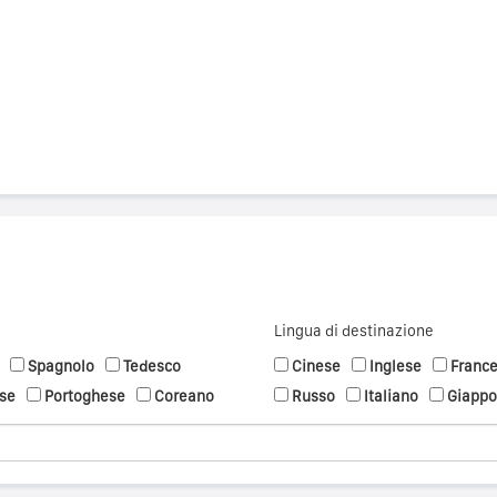
Lingua di destinazione
Spagnolo
Tedesco
Cinese
Inglese
Franc
se
Portoghese
Coreano
Russo
Italiano
Giapp