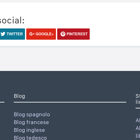
social:
TWITTER
GOOGLE+
PINTEREST
Blog
S
l
Blog spagnolo
A
Blog francese
A
Blog inglese
l
Blog tedesco