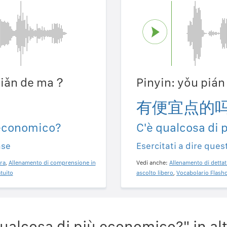
 diǎn de ma？
Pinyin: yǒu piá
有便宜点的
 economico?
C'è qualcosa di
ase
Esercitati a dire ques
ra
,
Allenamento di comprensione in
Vedi anche:
Allenamento di dettat
tuito
ascolto libero
,
Vocabolario Flashc
ualcosa di più economico?" in alt