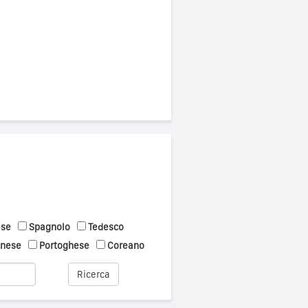
ese
Spagnolo
Tedesco
onese
Portoghese
Coreano
Ricerca