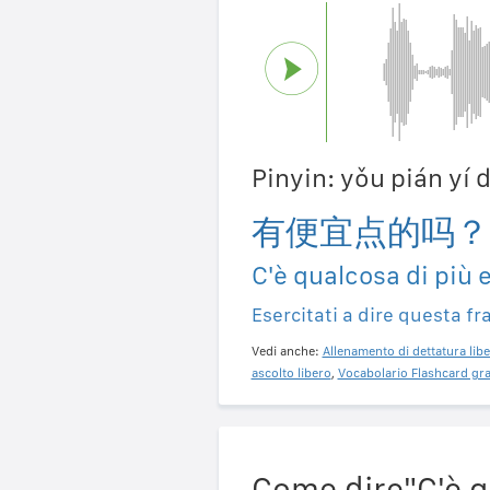
Pinyin: yǒu pián yí
有便宜点的吗？
C'è qualcosa di più
Esercitati a dire questa fr
Vedi anche:
Allenamento di dettatura libe
ascolto libero
,
Vocabolario Flashcard gra
Come dire"C'è q