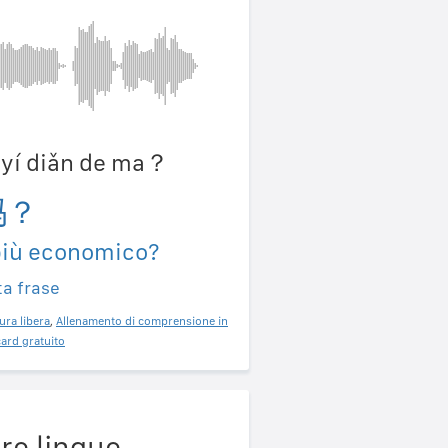
n yí diǎn de ma？
吗？
 più economico?
ta frase
ura libera
,
Allenamento di comprensione in
ard gratuito
re lingue