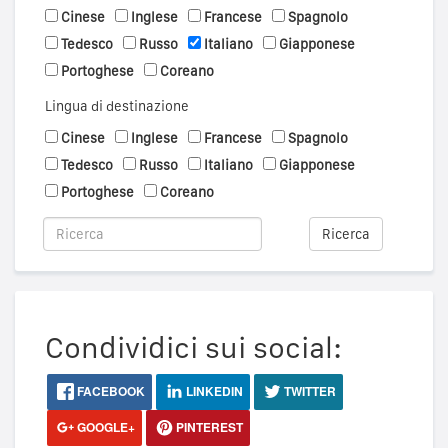
Cinese
Inglese
Francese
Spagnolo
Tedesco
Russo
Italiano
Giapponese
Portoghese
Coreano
Lingua di destinazione
Cinese
Inglese
Francese
Spagnolo
Tedesco
Russo
Italiano
Giapponese
Portoghese
Coreano
Ricerca
Condividici sui social:
FACEBOOK
LINKEDIN
TWITTER
GOOGLE+
PINTEREST