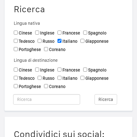
Ricerca
Lingua nativa
Cinese
Inglese
Francese
Spagnolo
Tedesco
Russo
Italiano
Giapponese
Portoghese
Coreano
Lingua di destinazione
Cinese
Inglese
Francese
Spagnolo
Tedesco
Russo
Italiano
Giapponese
Portoghese
Coreano
Ricerca
Condividici sui social: