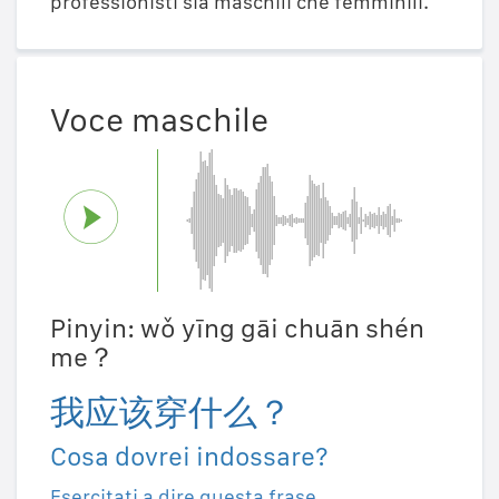
professionisti sia maschili che femminili.
Voce maschile
Pinyin: wǒ yīng gāi chuān shén
me？
我应该穿什么？
Cosa dovrei indossare?
Esercitati a dire questa frase