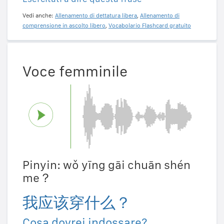
Vedi anche:
Allenamento di dettatura libera
,
Allenamento di
comprensione in ascolto libero
,
Vocabolario Flashcard gratuito
Voce femminile
Pinyin: wǒ yīng gāi chuān shén
me？
我应该穿什么？
Cosa dovrei indossare?