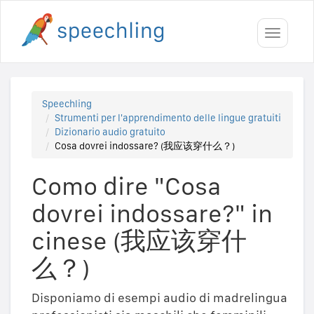
Toggle
navigati
Speechling
Strumenti per l'apprendimento delle lingue gratuiti
Dizionario audio gratuito
Cosa dovrei indossare? (我应该穿什么？)
Como dire "Cosa
dovrei indossare?" in
cinese (我应该穿什
么？)
Disponiamo di esempi audio di madrelingua