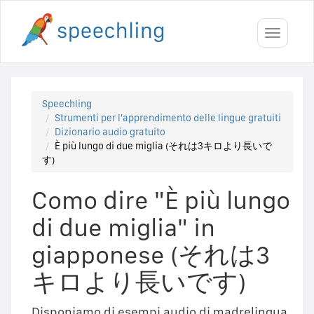
Toggle
navigati
Speechling
Strumenti per l'apprendimento delle lingue gratuiti
Dizionario audio gratuito
È più lungo di due miglia (それは3キロより長いで
す)
Como dire "È più lungo
di due miglia" in
giapponese (それは3
キロより長いです)
Disponiamo di esempi audio di madrelingua