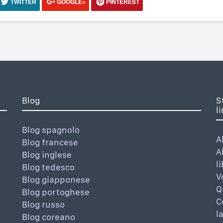
TWITTER
GOOGLE+
PINTEREST
Blog
S
l
Blog spagnolo
A
Blog francese
A
Blog inglese
l
Blog tedesco
V
Blog giapponese
Q
Blog portoghese
C
Blog russo
l
Blog coreano