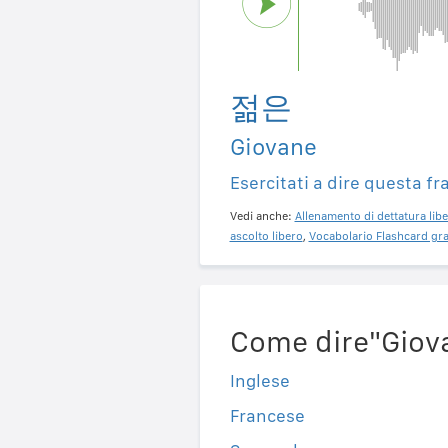
젊은
Giovane
Esercitati a dire questa fr
Vedi anche:
Allenamento di dettatura libe
ascolto libero
,
Vocabolario Flashcard gra
Come dire"Giova
Inglese
Francese