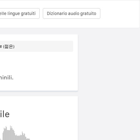
le lingue gratuiti
Dizionario audio gratuito
e (젊은)
inili.
ile