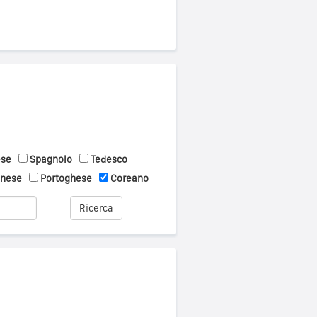
ese
Spagnolo
Tedesco
onese
Portoghese
Coreano
Ricerca