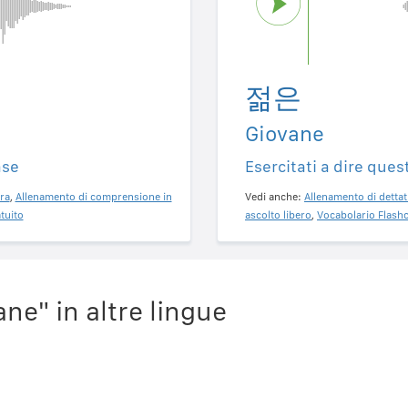
젊은
Giovane
ase
Esercitati a dire ques
ra
,
Allenamento di comprensione in
Vedi anche:
Allenamento di dettat
tuito
ascolto libero
,
Vocabolario Flashc
ne" in altre lingue