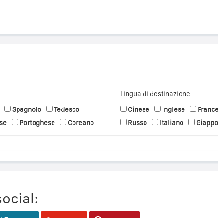
Lingua di destinazione
Spagnolo
Tedesco
Cinese
Inglese
Franc
se
Portoghese
Coreano
Russo
Italiano
Giapp
social: