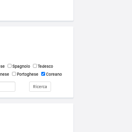
ese
Spagnolo
Tedesco
onese
Portoghese
Coreano
Ricerca