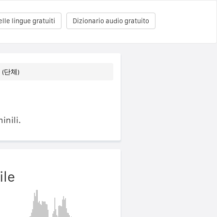
le lingue gratuiti
Dizionario audio gratuito
o (단체)
inili.
ile