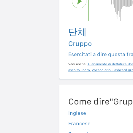
단체
Gruppo
Esercitati a dire questa fr
Vedi anche:
Allenamento di dettatura libe
ascolto libero
,
Vocabolario Flashcard gra
Come dire"Grupp
Inglese
Francese