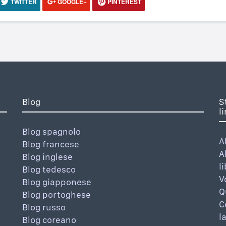
TWITTER
GOOGLE+
PINTEREST
Blog
S
l
Blog spagnolo
A
Blog francese
A
Blog inglese
l
Blog tedesco
V
Blog giapponese
Q
Blog portoghese
C
Blog russo
l
Blog coreano