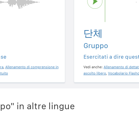
단체
Gruppo
ase
Esercitati a dire ques
ra
,
Allenamento di comprensione in
Vedi anche:
Allenamento di dettat
tuito
ascolto libero
,
Vocabolario Flashc
o" in altre lingue