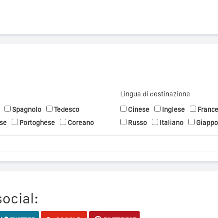
Lingua di destinazione
Spagnolo
Tedesco
Cinese
Inglese
Franc
se
Portoghese
Coreano
Russo
Italiano
Giapp
social: