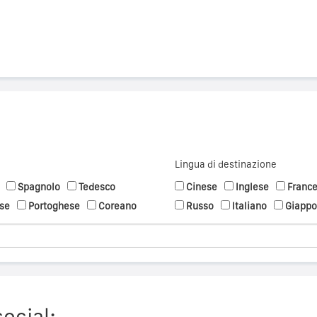
Lingua di destinazione
Spagnolo
Tedesco
Cinese
Inglese
Franc
se
Portoghese
Coreano
Russo
Italiano
Giapp
social: