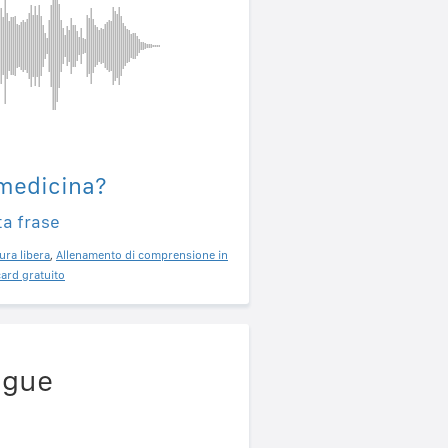
 medicina?
ta frase
ura libera
,
Allenamento di comprensione in
ard gratuito
ngue