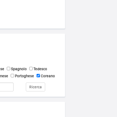
ese
Spagnolo
Tedesco
onese
Portoghese
Coreano
Ricerca