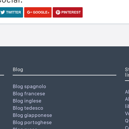
TWITTER
GOOGLE+
PINTEREST
Blog
S
l
Blog spagnolo
A
Blog francese
A
Blog inglese
l
Blog tedesco
V
Blog giapponese
Q
Blog portoghese
C