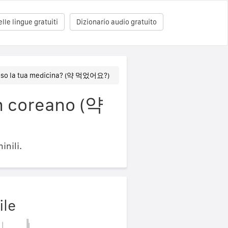
le lingue gratuiti
Dizionario audio gratuito
eso la tua medicina? (약 먹었어요?)
in coreano (약
inili.
ile