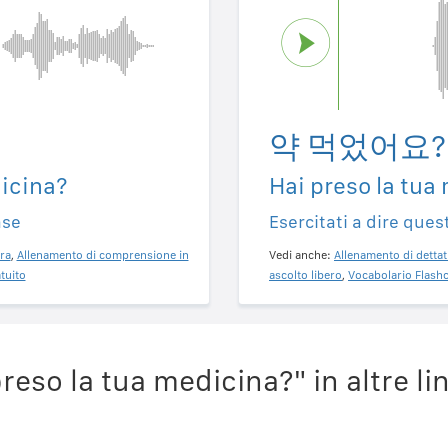
약 먹었어요?
dicina?
Hai preso la tua
ase
Esercitati a dire ques
ra
,
Allenamento di comprensione in
Vedi anche:
Allenamento di dettat
tuito
ascolto libero
,
Vocabolario Flashc
eso la tua medicina?" in altre li