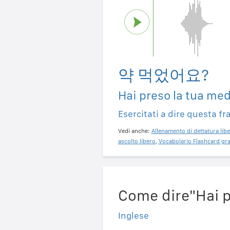
약 먹었어요?
Hai preso la tua me
Esercitati a dire questa fr
Vedi anche:
Allenamento di dettatura libe
ascolto libero
,
Vocabolario Flashcard gra
Come dire"Hai pr
Inglese