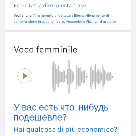
Esercitati a dire questa frase
Vedi anche:
Allenamento di dettatura libera
,
Allenamento di
comprensione in ascolto libero
,
Vocabolario Flashcard gratuito
Voce femminile
У вас есть что-нибудь
подешевле?
Hai qualcosa di più economico?