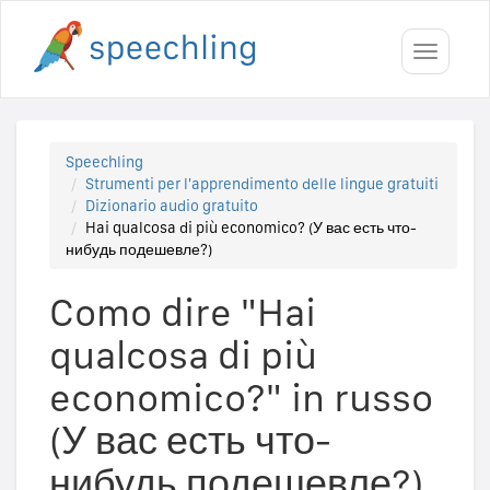
Toggle
navigati
Speechling
Strumenti per l'apprendimento delle lingue gratuiti
Dizionario audio gratuito
Hai qualcosa di più economico? (У вас есть что-
нибудь подешевле?)
Como dire "Hai
qualcosa di più
economico?" in russo
(У вас есть что-
нибудь подешевле?)