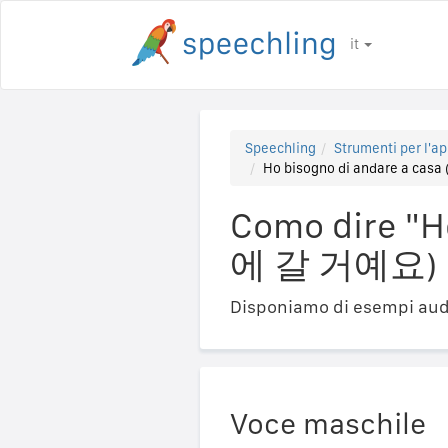
it
Speechling
Strumenti per l'ap
Ho bisogno di andare a ca
Como dire "H
에 갈 거예요)
Disponiamo di esempi audi
Voce maschile