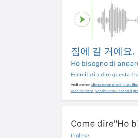
집에 갈 거예요.
Ho bisogno di andar
Esercitati a dire questa fr
Vedi anche:
Allenamento di dettatura libe
ascolto libero
,
Vocabolario Flashcard gra
Come dire"Ho bi
Inglese