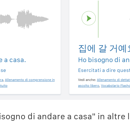
집에 갈 거예
e a casa.
Ho bisogno di an
ase
Esercitati a dire ques
ra
,
Allenamento di comprensione in
Vedi anche:
Allenamento di dettat
tuito
ascolto libero
,
Vocabolario Flashc
sogno di andare a casa" in altre 