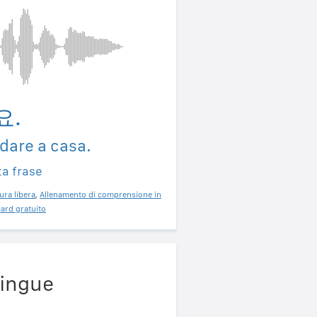
요.
dare a casa.
ta frase
ura libera
,
Allenamento di comprensione in
ard gratuito
lingue