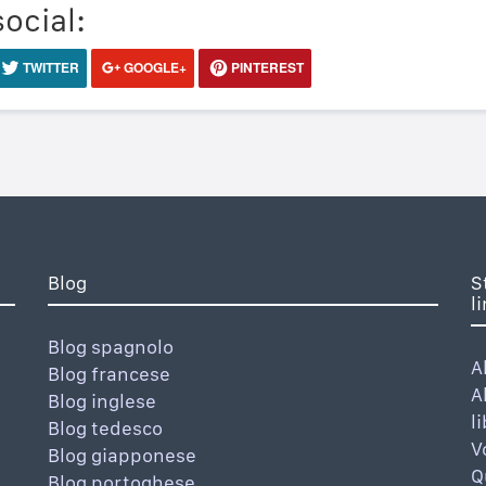
social:
TWITTER
GOOGLE+
PINTEREST
Blog
S
l
Blog spagnolo
A
Blog francese
A
Blog inglese
l
Blog tedesco
V
Blog giapponese
Q
Blog portoghese