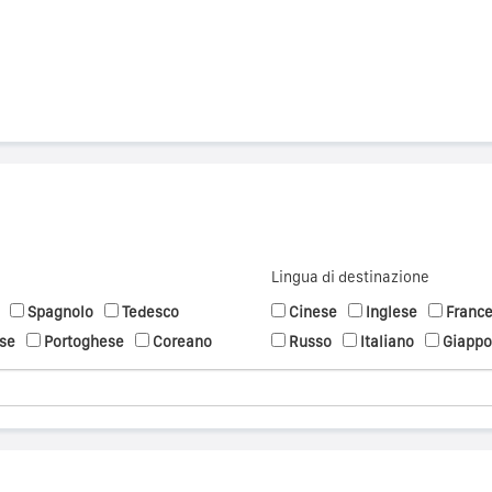
Lingua di destinazione
Spagnolo
Tedesco
Cinese
Inglese
Franc
se
Portoghese
Coreano
Russo
Italiano
Giapp