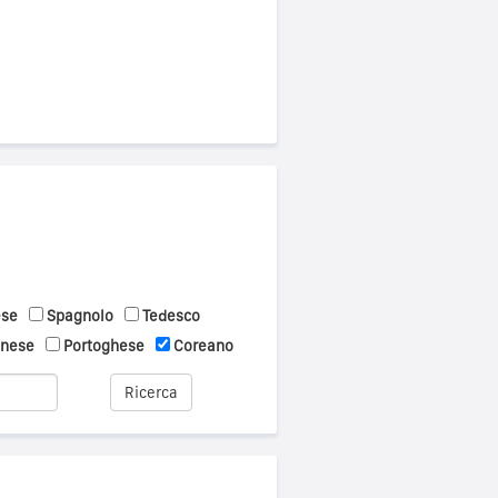
ese
Spagnolo
Tedesco
onese
Portoghese
Coreano
Ricerca