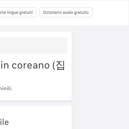
le lingue gratuiti
Dizionario audio gratuito
 in coreano (집
inili.
ile