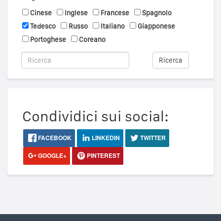
Cinese
Inglese
Francese
Spagnolo
Tedesco
Russo
Italiano
Giapponese
Portoghese
Coreano
Ricerca
Condividici sui social:
FACEBOOK
LINKEDIN
TWITTER
GOOGLE+
PINTEREST