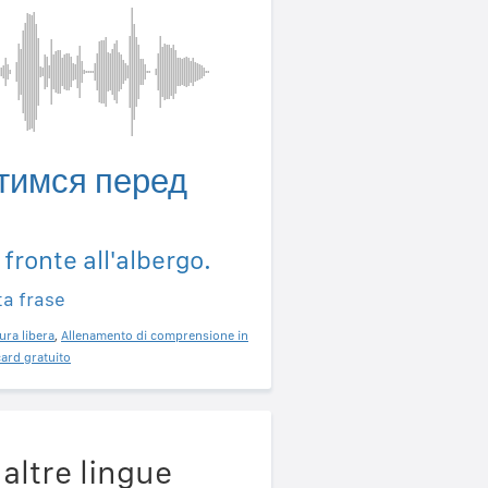
тимся перед
fronte all'albergo.
ta frase
ura libera
,
Allenamento di comprensione in
ard gratuito
altre lingue