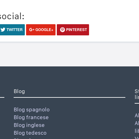
social:
TWITTER
GOOGLE+
PINTEREST
Blog
S
l
Blog spagnolo
A
Blog francese
A
Blog inglese
l
Blog tedesco
V