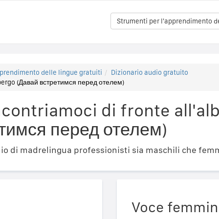
Strumenti per l'apprendimento del
prendimento delle lingue gratuiti
Dizionario audio gratuito
albergo (Давай встретимся перед отелем)
contriamoci di fronte all'al
тимся перед отелем)
o di madrelingua professionisti sia maschili che femm
Voce femmin