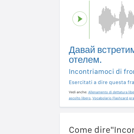
Давай встрети
отелем.
Incontriamoci di fron
Esercitati a dire questa fr
Vedi anche:
Allenamento di dettatura libe
ascolto libero
,
Vocabolario Flashcard gra
Come dire"Incont