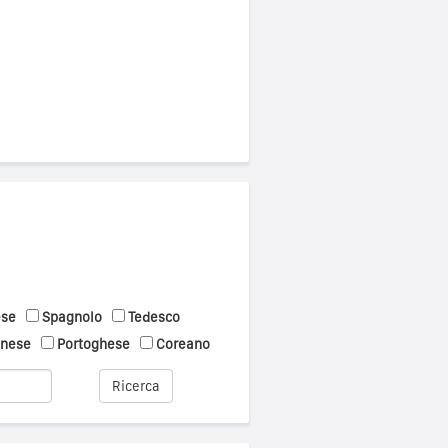
ese
Spagnolo
Tedesco
onese
Portoghese
Coreano
Ricerca