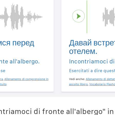
мся перед
Давай встре
отелем.
te all'albergo.
Incontriamoci di 
ase
Esercitati a dire ques
ra
,
Allenamento di comprensione in
Vedi anche:
Allenamento di dettat
tuito
ascolto libero
,
Vocabolario Flashc
riamoci di fronte all'albergo" in 