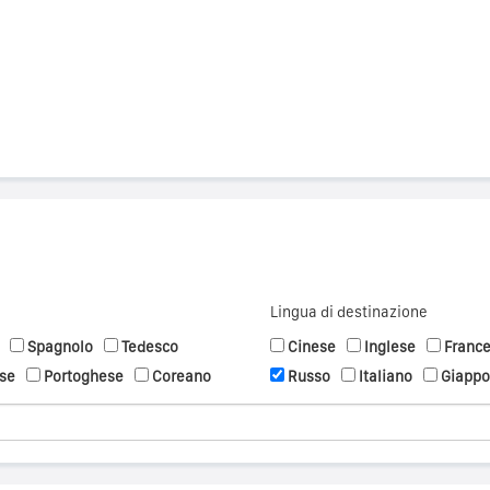
Lingua di destinazione
Spagnolo
Tedesco
Cinese
Inglese
Franc
se
Portoghese
Coreano
Russo
Italiano
Giapp