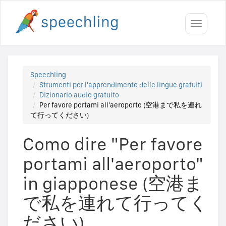
Toggle
navigati
Speechling
Strumenti per l'apprendimento delle lingue gratuiti
Dizionario audio gratuito
Per favore portami all'aeroporto (空港まで私を連れ
て行ってください)
Como dire "Per favore
portami all'aeroporto"
in giapponese (空港ま
で私を連れて行ってく
ださい)