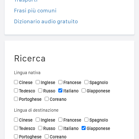
Frasi più comuni
Dizionario audio gratuito
Ricerca
Lingua nativa
Cinese
Inglese
Francese
Spagnolo
Tedesco
Russo
Italiano
Giapponese
Portoghese
Coreano
Lingua di destinazione
Cinese
Inglese
Francese
Spagnolo
Tedesco
Russo
Italiano
Giapponese
Portoghese
Coreano