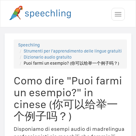
Toggle
navigati
Speechling
Strumenti per l'apprendimento delle lingue gratuiti
Dizionario audio gratuito
Puoi farmi un esempio? (你可以给举一个例子吗？)
Como dire "Puoi farmi
un esempio?" in
cinese (你可以给举一
个例子吗？)
Disponiamo di esempi audio di madrelingua