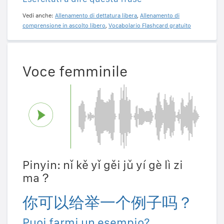
Vedi anche:
Allenamento di dettatura libera
,
Allenamento di
comprensione in ascolto libero
,
Vocabolario Flashcard gratuito
Voce femminile
Pinyin: nǐ kě yǐ gěi jǔ yí gè lì zi
ma？
你可以给举一个例子吗？
Puoi farmi un esempio?