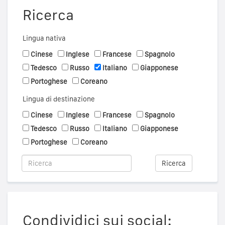
Ricerca
Lingua nativa
Cinese
Inglese
Francese
Spagnolo
Tedesco
Russo
Italiano
Giapponese
Portoghese
Coreano
Lingua di destinazione
Cinese
Inglese
Francese
Spagnolo
Tedesco
Russo
Italiano
Giapponese
Portoghese
Coreano
Ricerca
Condividici sui social: