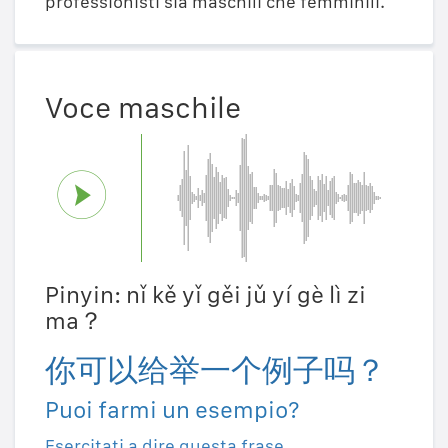
professionisti sia maschili che femminili.
Voce maschile
Pinyin: nǐ kě yǐ gěi jǔ yí gè lì zi
ma？
你可以给举一个例子吗？
Puoi farmi un esempio?
Esercitati a dire questa frase