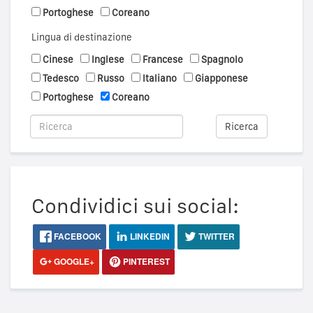
Portoghese
Coreano
Lingua di destinazione
Cinese
Inglese
Francese
Spagnolo
Tedesco
Russo
Italiano
Giapponese
Portoghese
Coreano
Ricerca
Condividici sui social:
FACEBOOK
LINKEDIN
TWITTER
GOOGLE+
PINTEREST