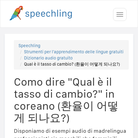
Toggle
navigati
Speechling
Strumenti per l'apprendimento delle lingue gratuiti
Dizionario audio gratuito
Qual è il tasso di cambio? (환율이 어떻게 되나요?)
Como dire "Qual è il
tasso di cambio?" in
coreano (환율이 어떻
게 되나요?)
Disponiamo di esempi audio di madrelingua