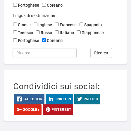
Portoghese
Coreano
Lingua di destinazione
Cinese
Inglese
Francese
Spagnolo
Tedesco
Russo
Italiano
Giapponese
Portoghese
Coreano
Ricerca
Condividici sui social:
FACEBOOK
LINKEDIN
TWITTER
GOOGLE+
PINTEREST