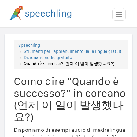
Toggle
navigati
Speechling
Strumenti per l'apprendimento delle lingue gratuiti
Dizionario audio gratuito
Quando è successo? (언제 이 일이 발생했나요?)
Como dire "Quando è
successo?" in coreano
(언제 이 일이 발생했나
요?)
Disponiamo di esempi audio di madrelingua