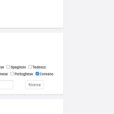
ese
Spagnolo
Tedesco
onese
Portoghese
Coreano
Ricerca