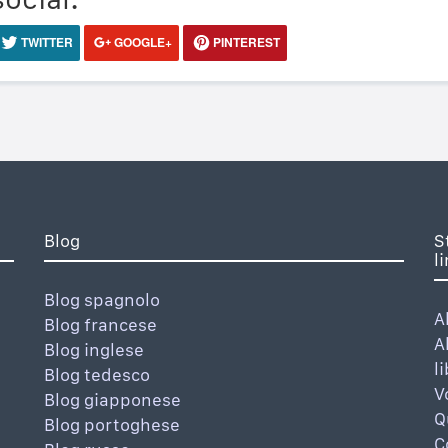
TWITTER
GOOGLE+
PINTEREST
Blog
S
l
Blog spagnolo
A
Blog francese
A
Blog inglese
l
Blog tedesco
V
Blog giapponese
Q
Blog portoghese
C