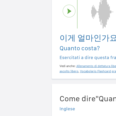
이게 얼마인가요
Quanto costa?
Esercitati a dire questa fr
Vedi anche:
Allenamento di dettatura libe
ascolto libero
,
Vocabolario Flashcard gra
Come dire"Quant
Inglese