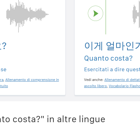
?
이게 얼마인
Quanto costa?
ase
Esercitati a dire ques
ra
,
Allenamento di comprensione in
Vedi anche:
Allenamento di dettat
tuito
ascolto libero
,
Vocabolario Flashc
o costa?" in altre lingue