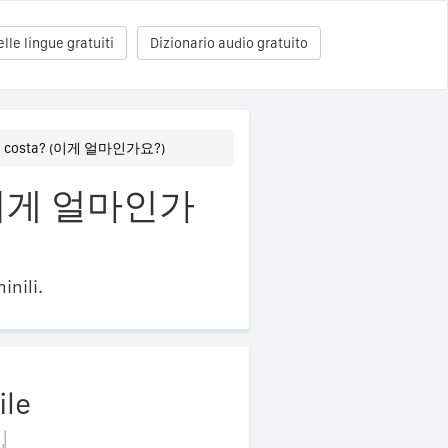
le lingue gratuiti
Dizionario audio gratuito
o costa? (이게 얼마인가요?)
no (이게 얼마인가
inili.
ile