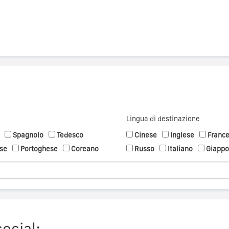
Lingua di destinazione
Spagnolo
Tedesco
Cinese
Inglese
Franc
se
Portoghese
Coreano
Russo
Italiano
Giapp
social: