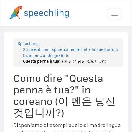
Toggle
navigati
Speechling
Strumenti per l'apprendimento delle lingue gratuiti
Dizionario audio gratuito
Questa penna è tua? (이 펜은 당신 것입니까?)
Como dire "Questa
penna è tua?" in
coreano (이 펜은 당신
것입니까?)
Disponiamo di esempi audio di madrelingua