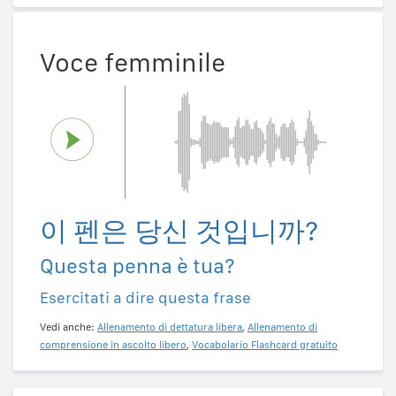
Voce femminile
이 펜은 당신 것입니까?
Questa penna è tua?
Esercitati a dire questa frase
Vedi anche:
Allenamento di dettatura libera
,
Allenamento di
comprensione in ascolto libero
,
Vocabolario Flashcard gratuito