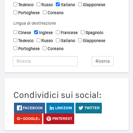
Tedesco
Russo
Italiano
Giapponese
Portoghese
Coreano
Lingua di destinazione
Cinese
Inglese
Francese
Spagnolo
Tedesco
Russo
Italiano
Giapponese
Portoghese
Coreano
Ricerca
Condividici sui social:
FACEBOOK
LINKEDIN
TWITTER
GOOGLE+
PINTEREST