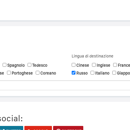
Lingua di destinazione
Spagnolo
Tedesco
Cinese
Inglese
Franc
se
Portoghese
Coreano
Russo
Italiano
Giapp
social: