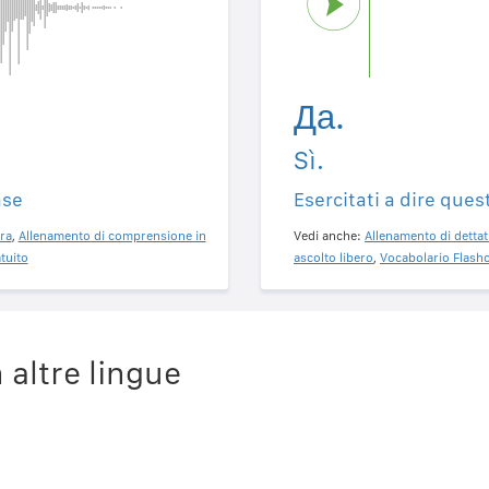
Да.
Sì.
ase
Esercitati a dire ques
ra
,
Allenamento di comprensione in
Vedi anche:
Allenamento di dettat
tuito
ascolto libero
,
Vocabolario Flashc
 altre lingue