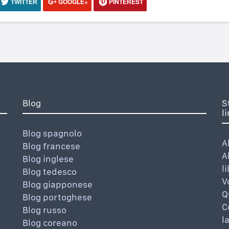
TWITTER
GOOGLE+
PINTEREST
Blog
S
l
Blog spagnolo
A
Blog francese
A
Blog inglese
l
Blog tedesco
V
Blog giapponese
Q
Blog portoghese
C
Blog russo
l
Blog coreano