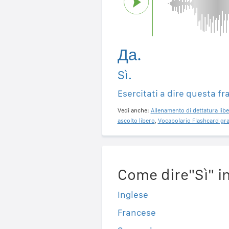
Да.
Sì.
Esercitati a dire questa fr
Vedi anche:
Allenamento di dettatura libe
ascolto libero
,
Vocabolario Flashcard gra
Come dire"Sì" in
Inglese
Francese