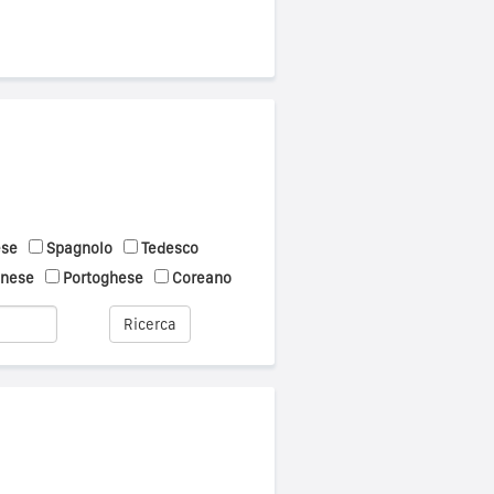
ese
Spagnolo
Tedesco
onese
Portoghese
Coreano
Ricerca