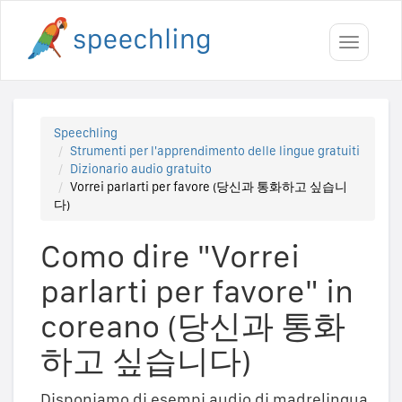
Toggle
navigati
Speechling
Strumenti per l'apprendimento delle lingue gratuiti
Dizionario audio gratuito
Vorrei parlarti per favore (당신과 통화하고 싶습니
다)
Como dire "Vorrei
parlarti per favore" in
coreano (당신과 통화
하고 싶습니다)
Disponiamo di esempi audio di madrelingua