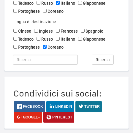
Tedesco
Russo
Italiano
Giapponese
Portoghese
Coreano
Lingua di destinazione
Cinese
Inglese
Francese
Spagnolo
Tedesco
Russo
Italiano
Giapponese
Portoghese
Coreano
Ricerca
Condividici sui social:
FACEBOOK
LINKEDIN
TWITTER
GOOGLE+
PINTEREST