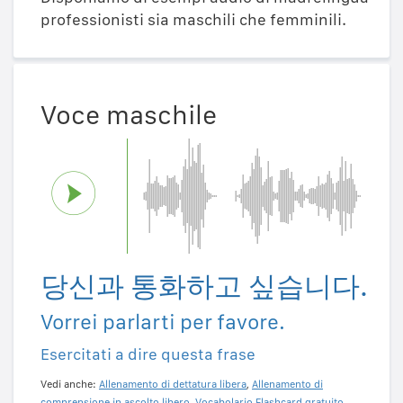
professionisti sia maschili che femminili.
Voce maschile
당신과 통화하고 싶습니다.
Vorrei parlarti per favore.
Esercitati a dire questa frase
Vedi anche:
Allenamento di dettatura libera
,
Allenamento di
comprensione in ascolto libero
,
Vocabolario Flashcard gratuito