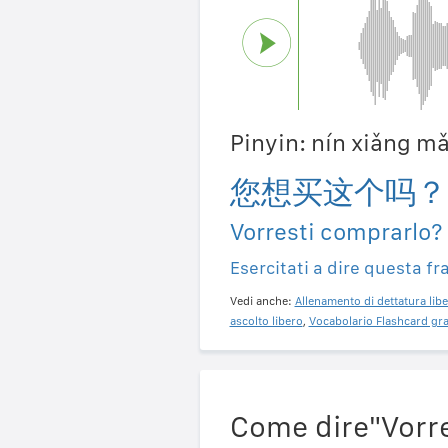
Pinyin: nín xiǎng m
您想买这个吗？
Vorresti comprarlo?
Esercitati a dire questa fr
Vedi anche:
Allenamento di dettatura libe
ascolto libero
,
Vocabolario Flashcard gra
Come dire"Vorre