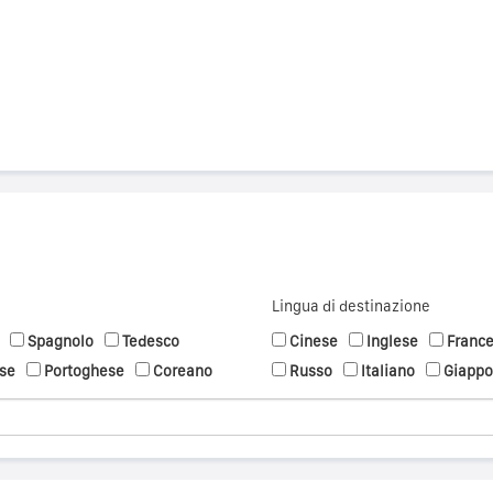
Lingua di destinazione
Spagnolo
Tedesco
Cinese
Inglese
Franc
se
Portoghese
Coreano
Russo
Italiano
Giapp