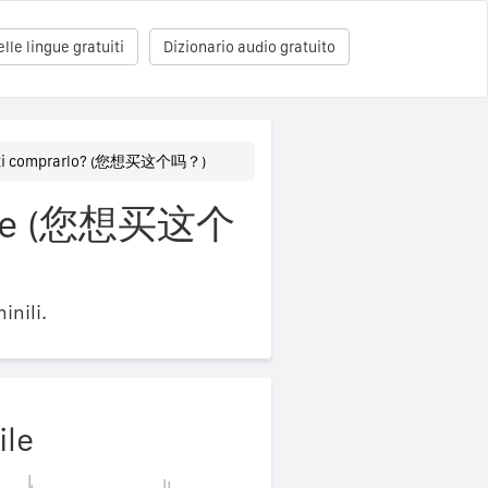
le lingue gratuiti
Dizionario audio gratuito
sti comprarlo? (您想买这个吗？)
inese (您想买这个
inili.
ile