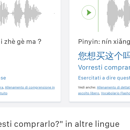
ǎi zhè gè ma？
Pinyin: nín xiǎ
您想买这个
Vorresti compra
ase
Esercitati a dire ques
ra
,
Allenamento di comprensione in
Vedi anche:
Allenamento di dettat
tuito
ascolto libero
,
Vocabolario Flashc
sti comprarlo?" in altre lingue