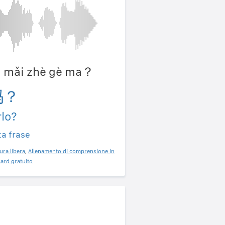
ng mǎi zhè gè ma？
吗？
rlo?
ta frase
ura libera
,
Allenamento di comprensione in
ard gratuito