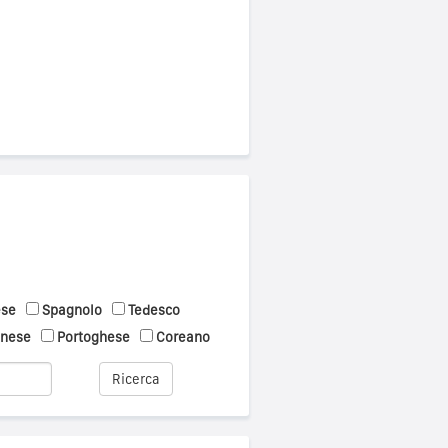
ese
Spagnolo
Tedesco
onese
Portoghese
Coreano
Ricerca