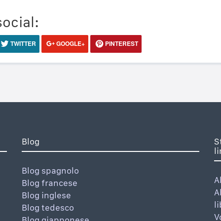
social:
TWITTER
GOOGLE+
PINTEREST
Blog
S
l
Blog spagnolo
A
Blog francese
A
Blog inglese
l
Blog tedesco
V
Blog giapponese