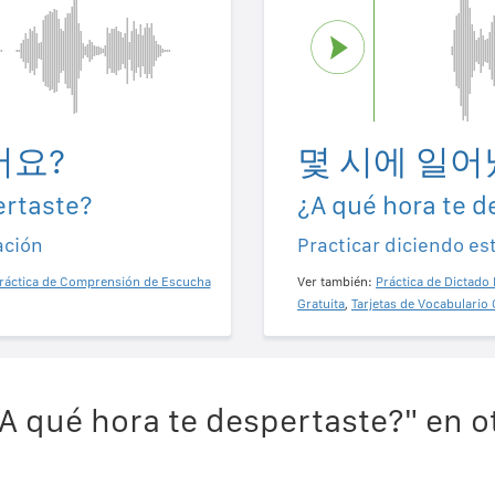
어요?
몇 시에 일어
ertaste?
¿A qué hora te d
ación
Practicar diciendo es
ráctica de Comprensión de Escucha
Ver también:
Práctica de Dictado 
Gratuita
,
Tarjetas de Vocabulario 
A qué hora te despertaste?" en o