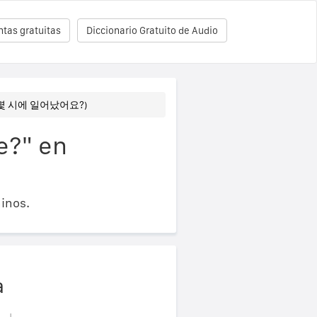
tas gratuitas
Diccionario Gratuito de Audio
e? (몇 시에 일어났어요?)
e?" en
inos.
a