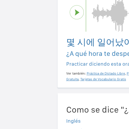
몇 시에 일어났
¿A qué hora te desp
Practicar diciendo esta or
Ver también:
Práctica de Dictado Libre
,
P
Gratuita
,
Tarjetas de Vocabulario Gratis
Como se dice "¿
Inglés