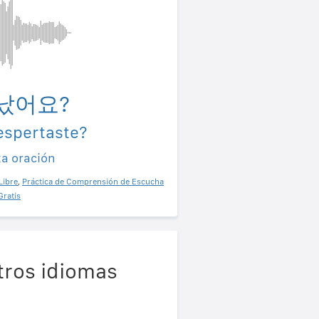
났어요?
espertaste?
ta oración
Libre
,
Práctica de Comprensión de Escucha
Gratis
tros idiomas