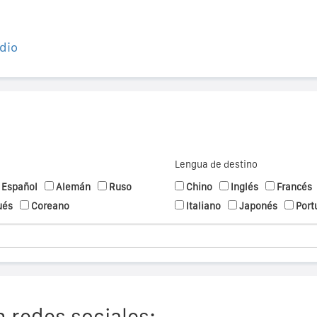
dio
Lengua de destino
Español
Alemán
Ruso
Chino
Inglés
Francés
ués
Coreano
Italiano
Japonés
Port
 redes sociales: