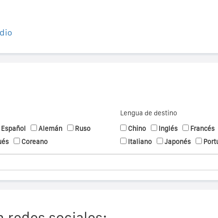
dio
Lengua de destino
Español
Alemán
Ruso
Chino
Inglés
Francés
ués
Coreano
Italiano
Japonés
Port
 redes sociales: