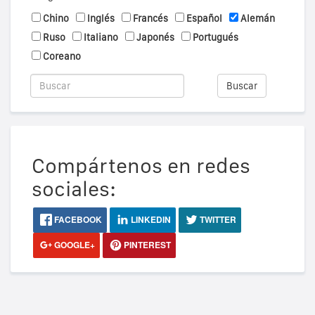
Chino
Inglés
Francés
Español
Alemán
Ruso
Italiano
Japonés
Portugués
Coreano
Buscar
Compártenos en redes
sociales:
FACEBOOK
LINKEDIN
TWITTER
GOOGLE+
PINTEREST