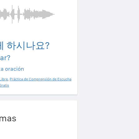
게 하시나요?
ar?
ta oración
Libre
,
Práctica de Comprensión de Escucha
Gratis
omas