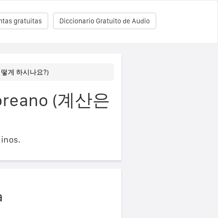
tas gratuitas
Diccionario Gratuito de Audio
은 어떻게 하시나요?)
 coreano (계산은
inos.
a