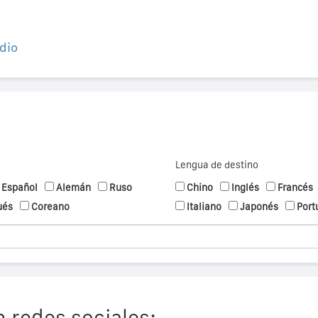
dio
Lengua de destino
Español
Alemán
Ruso
Chino
Inglés
Francés
ués
Coreano
Italiano
Japonés
Port
 redes sociales: