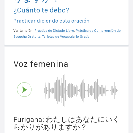
¿Cuánto te debo?
Practicar diciendo esta oración
Ver también:
Práctica de Dictado Libre
,
Práctica de Comprensión de
Escucha Gratuita
,
Tarjetas de Vocabulario Gratis
Voz femenina
Furigana: わたしはあなたにいく
らかりがありますか？