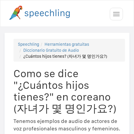
Toggle
navigati
Speechling
Herramientas gratuitas
Diccionario Gratuito de Audio
¿Cuántos hijos tienes? (자녀가 몇 명인가요?)
Como se dice
"¿Cuántos hijos
tienes?" en coreano
(자녀가 몇 명인가요?)
Tenemos ejemplos de audio de actores de
voz profesionales masculinos y femeninos.