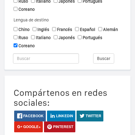
Ruso
Italiano
Japonés
Portugués
Coreano
Lengua de destino
Chino
Inglés
Francés
Español
Alemán
Ruso
Italiano
Japonés
Portugués
Coreano
Buscar
Compártenos en redes
sociales:
FACEBOOK
LINKEDIN
TWITTER
GOOGLE+
PINTEREST