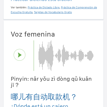
Ver también:
Práctica de Dictado Libre
,
Práctica de Comprensión de
Escucha Gratuita
,
Tarjetas de Vocabulario Gratis
Voz femenina
Pinyin: nǎr yǒu zì dòng qǔ kuǎn
jī？
哪儿有自动取款机？
¿Dónde está un cajero