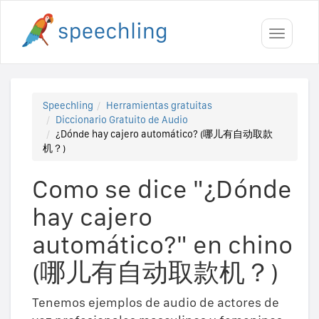
Toggle
navigati
Speechling
Herramientas gratuitas
Diccionario Gratuito de Audio
¿Dónde hay cajero automático? (哪儿有自动取款
机？)
Como se dice "¿Dónde
hay cajero
automático?" en chino
(哪儿有自动取款机？)
Tenemos ejemplos de audio de actores de