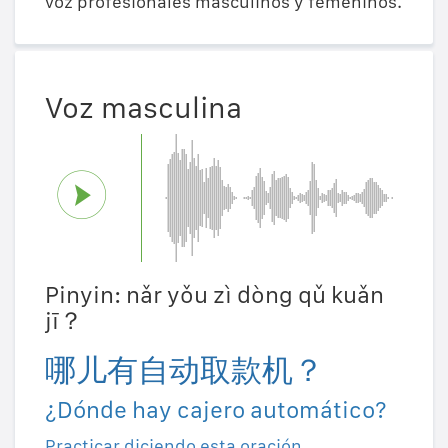
voz profesionales masculinos y femeninos.
Voz masculina
Pinyin: nǎr yǒu zì dòng qǔ kuǎn
jī？
哪儿有自动取款机？
¿Dónde hay cajero automático?
Practicar diciendo esta oración