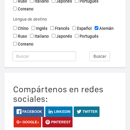
Ruso
Italiano
Japonés
Portugués
Coreano
Lengua de destino
Chino
Inglés
Francés
Español
Alemán
Ruso
Italiano
Japonés
Portugués
Coreano
Buscar
Compártenos en redes
sociales:
FACEBOOK
LINKEDIN
TWITTER
GOOGLE+
PINTEREST