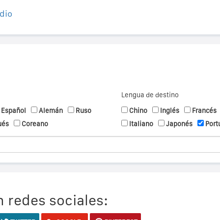
dio
Lengua de destino
Español
Alemán
Ruso
Chino
Inglés
Francés
ués
Coreano
Italiano
Japonés
Port
 redes sociales: