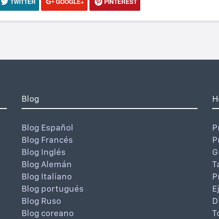
TWITTER
GOOGLE+
PINTEREST
Blog
H
Blog Español
P
Blog Francés
P
Blog Inglés
G
Blog Alemán
T
Blog Italiano
P
Blog portugués
E
Blog Ruso
D
Blog coreano
T