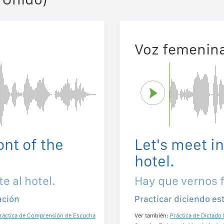
Voz femenin
ont of the
Let's meet in
hotel.
e al hotel.
Hay que vernos f
ación
Practicar diciendo es
ráctica de Comprensión de Escucha
Ver también:
Práctica de Dictado 