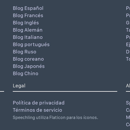
Blog Español
P
Blog Francés
P
Blog Inglés
G
Blog Alemán
T
Blog Italiano
P
Blog portugués
E
Blog Ruso
D
Blog coreano
T
Blog Japonés
Blog Chino
Legal
A
Política de privacidad
S
Términos de servicio
C
M
Speechling utiliza Flaticon para los íconos.
C