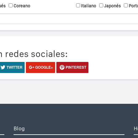
ués
Coreano
Italiano
Japonés
Port
 redes sociales:
TWITTER
GOOGLE+
PINTEREST
Blog
H