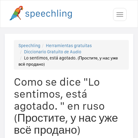
Toggle
navigati
Speechling
Herramientas gratuitas
Diccionario Gratuito de Audio
Lo sentimos, está agotado. (Простите, у нас уже
всё продано)
Como se dice "Lo
sentimos, está
agotado. " en ruso
(Простите, у нас уже
всё продано)