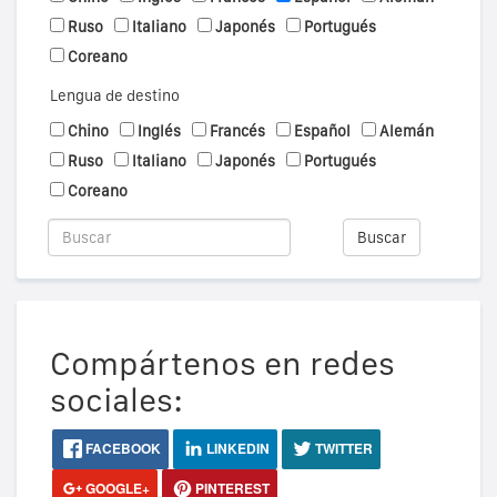
Ruso
Italiano
Japonés
Portugués
Coreano
Lengua de destino
Chino
Inglés
Francés
Español
Alemán
Ruso
Italiano
Japonés
Portugués
Coreano
Buscar
Compártenos en redes
sociales:
FACEBOOK
LINKEDIN
TWITTER
GOOGLE+
PINTEREST