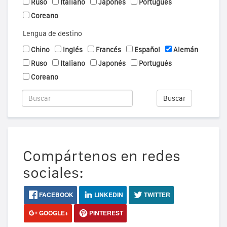
Ruso
Italiano
Japonés
Portugués
Coreano
Lengua de destino
Chino
Inglés
Francés
Español
Alemán
Ruso
Italiano
Japonés
Portugués
Coreano
Buscar
Compártenos en redes
sociales:
FACEBOOK
LINKEDIN
TWITTER
GOOGLE+
PINTEREST