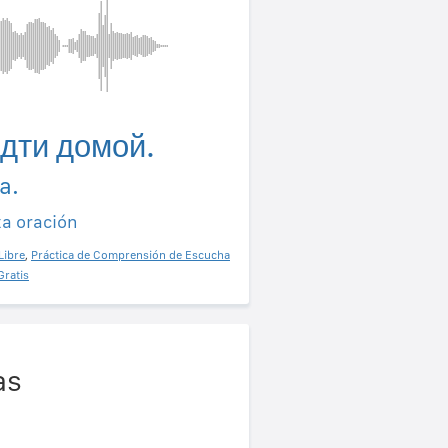
дти домой.
a.
ta oración
Libre
,
Práctica de Comprensión de Escucha
Gratis
as