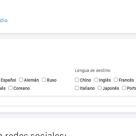
dio
Lengua de destino
Español
Alemán
Ruso
Chino
Inglés
Francés
ués
Coreano
Italiano
Japonés
Port
 redes sociales: