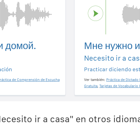
и домой.
Мне нужно и
Necesito ir a cas
ación
Practicar diciendo es
ráctica de Comprensión de Escucha
Ver también:
Práctica de Dictado 
Gratuita
,
Tarjetas de Vocabulario 
ecesito ir a casa" en otros idiom