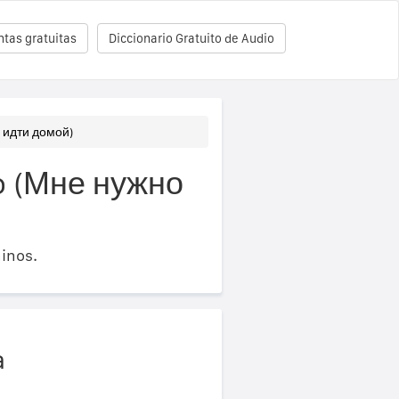
tas gratuitas
Diccionario Gratuito de Audio
о идти домой)
so (Мне нужно
inos.
a