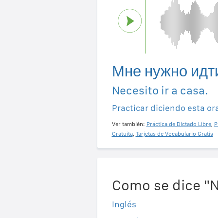
Мне нужно идт
Necesito ir a casa.
Practicar diciendo esta or
Ver también:
Práctica de Dictado Libre
,
P
Gratuita
,
Tarjetas de Vocabulario Gratis
Como se dice "N
Inglés