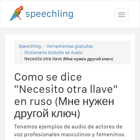
Toggle
navigati
Speechling
Herramientas gratuitas
Diccionario Gratuito de Audio
Necesito otra llave (Мне нужен другой ключ)
Como se dice
"Necesito otra llave"
en ruso (Мне нужен
другой ключ)
Tenemos ejemplos de audio de actores de
voz profesionales masculinos y femeninos.