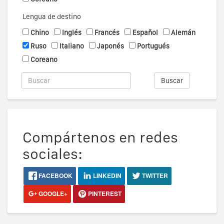
Lengua de destino
Chino
Inglés
Francés
Español
Alemán
Ruso
Italiano
Japonés
Portugués
Coreano
Buscar
Compártenos en redes
sociales:
FACEBOOK
LINKEDIN
TWITTER
GOOGLE+
PINTEREST