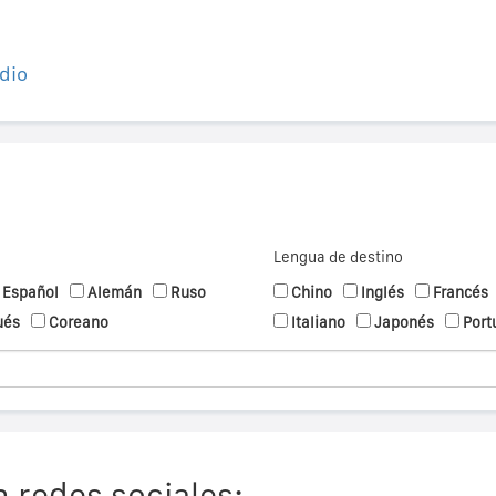
dio
Lengua de destino
Español
Alemán
Ruso
Chino
Inglés
Francés
ués
Coreano
Italiano
Japonés
Port
 redes sociales: