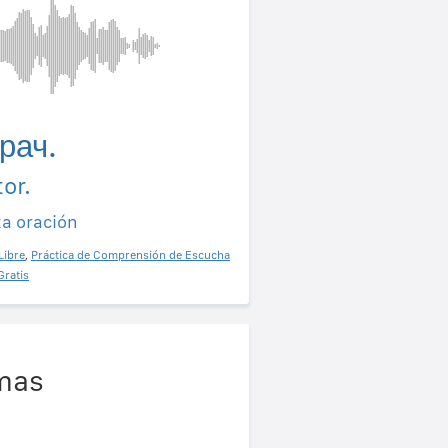
рач.
or.
ta oración
Libre
,
Práctica de Comprensión de Escucha
Gratis
omas