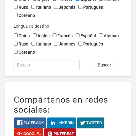
Ruso
Italiano
Japonés
Portugués
Coreano
Lengua de destino
Chino
Inglés
Francés
Español
Alemán
Ruso
Italiano
Japonés
Portugués
Coreano
Buscar
Compártenos en redes
sociales:
FACEBOOK
LINKEDIN
TWITTER
GOOGLE+
PINTEREST