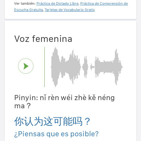
Ver también:
Práctica de Dictado Libre
,
Práctica de Comprensión de
Escucha Gratuita
,
Tarjetas de Vocabulario Gratis
Voz femenina
Pinyin: nǐ rèn wéi zhè kě néng
ma？
你认为这可能吗？
¿Piensas que es posible?