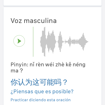
Voz masculina
Pinyin: nǐ rèn wéi zhè kě néng
ma？
你认为这可能吗？
¿Piensas que es posible?
Practicar diciendo esta oración