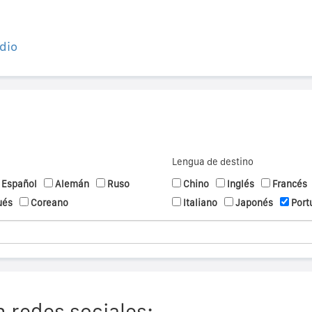
dio
Lengua de destino
Español
Alemán
Ruso
Chino
Inglés
Francés
ués
Coreano
Italiano
Japonés
Port
 redes sociales: